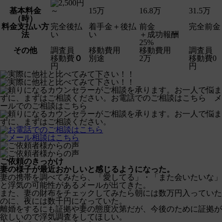
基本料金
15万
16.8万
31.5万
（時）
料金支払い方
完全後払
着手金＋後払
前金
完全前金
法
い
い
＋成功報酬
25%
その他
調査員
移動費用
移動費用
調査員
移動費
０
別途
2万
移動費0
円
円
ご依頼のきっかけ
妻の様子が最近おかしいと感じるようになった。
妻の携帯を調べてみたら、「愛してる」・「また会いたいな」
と浮気の可能性があるメールが出てきた。
また、妻の財布をチェックしてみたら朝には数万円入っていた
のに、夜には数千円になっていた。
離婚をするにも証拠や妻の態度次第だが、今後のために証拠が
欲しいので浮気調査をしてほしい。