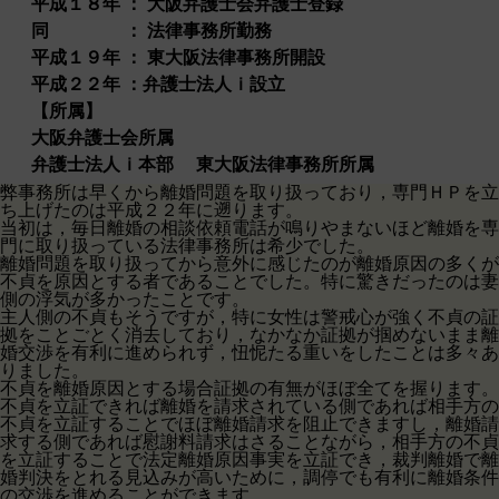
平成１８年 ： 大阪弁護士会弁護士登録
同 ： 法律事務所勤務
平成１９年 ： 東大阪法律事務所開設
平成２２年 ：弁護士法人ｉ設立
【所属】
大阪弁護士会所属
弁護士法人ｉ本部 東大阪法律事務所所属
弊事務所は早くから離婚問題を取り扱っており，専門ＨＰを立
ち上げたのは平成２２年に遡ります。
当初は，毎日離婚の相談依頼電話が鳴りやまないほど離婚を専
門に取り扱っている法律事務所は希少でした。
離婚問題を取り扱ってから意外に感じたのが離婚原因の多くが
不貞を原因とする者であることでした。特に驚きだったのは妻
側の浮気が多かったことです。
主人側の不貞もそうですが，特に女性は警戒心が強く不貞の証
拠をことごとく消去しており，なかなか証拠が掴めないまま離
婚交渉を有利に進められず，忸怩たる重いをしたことは多々あ
りました。
不貞を離婚原因とする場合証拠の有無がほぼ全てを握ります。
不貞を立証できれば離婚を請求されている側であれば相手方の
不貞を立証することでほぼ離婚請求を阻止できますし，離婚請
求する側であれば慰謝料請求はさることながら，相手方の不貞
を立証することで法定離婚原因事実を立証でき，裁判離婚で離
婚判決をとれる見込みが高いために，調停でも有利に離婚条件
の交渉を進めることができます。