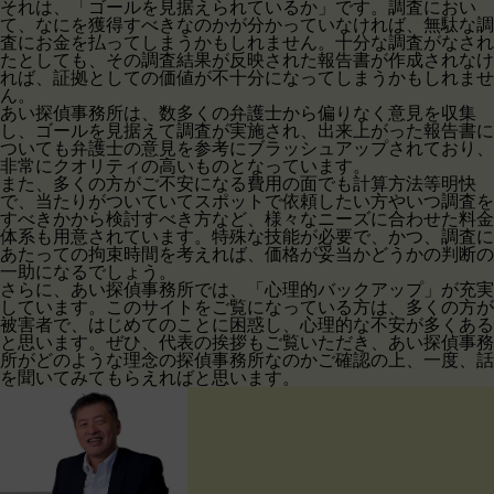
それは、「ゴールを見据えられているか」です。調査におい
て、なにを獲得すべきなのかが分かっていなければ、無駄な調
査にお金を払ってしまうかもしれません。十分な調査がなされ
たとしても、その調査結果が反映された報告書が作成されなけ
れば、証拠としての価値が不十分になってしまうかもしれませ
ん。
あい探偵事務所は、数多くの弁護士から偏りなく意見を収集
し、ゴールを見据えて調査が実施され、出来上がった報告書に
ついても弁護士の意見を参考にブラッシュアップされており、
非常にクオリティの高いものとなっています。
また、多くの方がご不安になる費用の面でも計算方法等明快
で、当たりがついていてスポットで依頼したい方やいつ調査を
すべきかから検討すべき方など、様々なニーズに合わせた料金
体系も用意されています。特殊な技能が必要で、かつ、調査に
あたっての拘束時間を考えれば、価格が妥当かどうかの判断の
一助になるでしょう。
さらに、あい探偵事務所では、「心理的バックアップ」が充実
しています。このサイトをご覧になっている方は、多くの方が
被害者で、はじめてのことに困惑し、心理的な不安が多くある
と思います。ぜひ、代表の挨拶もご覧いただき、あい探偵事務
所がどのような理念の探偵事務所なのかご確認の上、一度、話
を聞いてみてもらえればと思います。