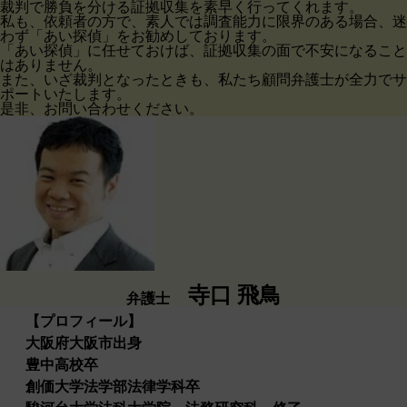
裁判で勝負を分ける証拠収集を素早く行ってくれます。
私も、依頼者の方で、素人では調査能力に限界のある場合、迷
わず「あい探偵」をお勧めしております。
「あい探偵」に任せておけば、証拠収集の面で不安になること
はありません。
また、いざ裁判となったときも、私たち顧問弁護士が全力でサ
ポートいたします。
是非、お問い合わせください。
寺口 飛鳥
弁護士
【プロフィール】
大阪府大阪市出身
豊中高校卒
創価大学法学部法律学科卒