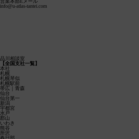
営業本部Eメール
info@u-atlas-tantei.com
品川相談室
【
全国支社一覧
】
本社
札幌
札幌琴似
札幌駅前
帯広｜青森
仙台
仙台第一
新潟
宇都宮
水戸
郡山
いわき
熊谷
所沢
春日部