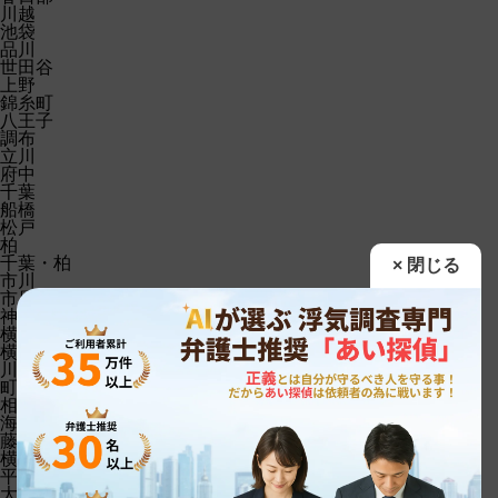
川越
池袋
品川
世田谷
上野
錦糸町
八王子
調布
立川
府中
千葉
船橋
松戸
柏
千葉・柏
市川
市原
神奈川
横浜第一
横浜第二
川崎
町田
相模原
海老名
藤沢
横須賀
平塚
大和