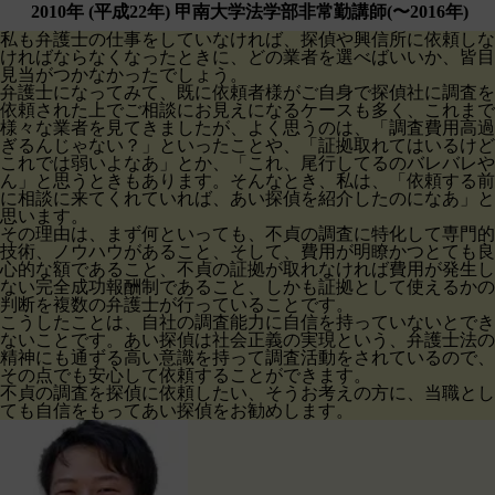
2010年 (平成22年) 甲南大学法学部非常勤講師(〜2016年)
私も弁護士の仕事をしていなければ、探偵や興信所に依頼しな
ければならなくなったときに、どの業者を選べばいいか、皆目
見当がつかなかったでしょう。
弁護士になってみて、既に依頼者様がご自身で探偵社に調査を
依頼された上でご相談にお見えになるケースも多く、これまで
様々な業者を見てきましたが、よく思うのは、「調査費用高過
ぎるんじゃない？」といったことや、「証拠取れてはいるけど
これでは弱いよなあ」とか、「これ、尾行してるのバレバレや
ん」と思うときもあります。そんなとき、私は、「依頼する前
に相談に来てくれていれば、あい探偵を紹介したのになあ」と
思います。
その理由は、まず何といっても、不貞の調査に特化して専門的
技術、ノウハウがあること、そして、費用が明瞭かつとても良
心的な額であること、不貞の証拠が取れなければ費用が発生し
ない完全成功報酬制であること、しかも証拠として使えるかの
判断を複数の弁護士が行っていることです。
こうしたことは、自社の調査能力に自信を持っていないとでき
ないことです。あい探偵は社会正義の実現という、弁護士法の
精神にも通ずる高い意識を持って調査活動をされているので、
その点でも安心して依頼することができます。
不貞の調査を探偵に依頼したい、そうお考えの方に、当職とし
ても自信をもってあい探偵をお勧めします。