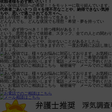
依頼者様を必ず救いたい！！
あい探偵は明日への希望！！をモットーに取り組んでいます。
代表者ごあいさつ
日々を理不尽なことや、納得できない気持
ちや、思いで過ごされてる方々へ。
誰もが理想・希望・夢を持って生きる！！
どんな人でも、どんな状況でも理想・希望・夢を持ってい
い！！
いや、必ず持つべき！！持つ権利がある！！
という、思想を持って依頼者、スタッフ、全ての人との関わり
に全力投球で生きています。
もし答えが出ないことや、出せないことがあるとしたら
是非ご相談に乗らせて頂きますので、一度お気軽にお話し致し
ましょう。