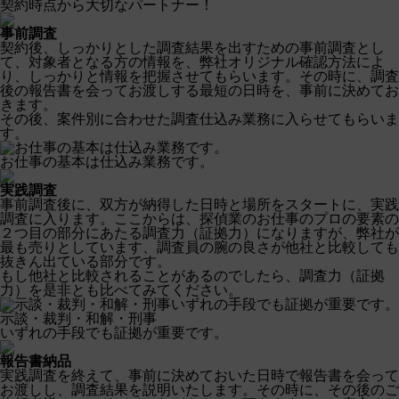
契約時点から大切なパートナー！
事前調査
契約後、しっかりとした調査結果を出すための事前調査とし
て、対象者となる方の情報を、弊社オリジナル確認方法によ
り、しっかりと情報を把握させてもらいます。その時に、調査
後の報告書を会ってお渡しする最短の日時を、事前に決めてお
きます。
その後、案件別に合わせた調査仕込み業務に入らせてもらいま
す。
お仕事の基本は仕込み業務です。
実践調査
事前調査後に、双方が納得した日時と場所をスタートに、実践
調査に入ります。ここからは、探偵業のお仕事のプロの要素の
２つ目の部分にあたる調査力（証拠力）になりますが、弊社が
最も売りとしています、調査員の腕の良さが他社と比較しても
抜きん出ている部分です。
もし他社と比較されることがあるのでしたら、調査力（証拠
力）を是非とも比べてみてください。
示談・裁判・和解・刑事
いずれの手段でも証拠が重要です。
報告書納品
実践調査を終えて、事前に決めておいた日時で報告書を会って
お渡しし、調査結果を説明いたします。その時に、その後のご