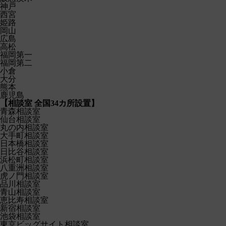
神戸
西宮
姫路
岡山
広島
高松
福岡第一
福岡第二
小倉
大分
熊本
鹿児島
【
相談室
全国34カ所設置】
青森相談室
仙台相談室
丸の内相談室
大手町相談室
日本橋相談室
日比谷相談室
浜松町相談室
八重洲相談室
虎ノ門相談室
品川相談室
青山相談室
恵比寿相談室
新宿相談室
池袋相談室
東京ビッグサイト相談室