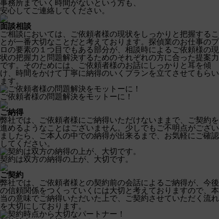
事務所までいく時間がないという方も、
安心してご連絡してください。
面談相談
ご相談においては、ご依頼者様の現状をしっかりと把握するこ
とが一番大切なことだと考えております。探偵業のお仕事のプ
ロの要素の１つ目でもある部分が、相談時によるご依頼様の現
状の把握力と問題解決するためのそれぞれの方に合った提案力
です。そのためには、ご依頼者様のお話にしっかりと耳を傾
け、時間をかけて丁寧に納得のいくプランを立てさせてもらい
ます。
ご依頼者様の問題解決をモットーに！
ご納得
弊社では、ご依頼者様にご納得いただけないままで、ご契約を
進めるようなことはございません。少しでもご不明点がござい
ましたら、ご本人の中での納得が出来るまで、お気軽にご確認
してください。
契約は双方の納得の上が、大切です。
ご契約
弊社では、ご依頼者様との契約前の会話によるご納得が、今後
の信頼関係をつくっていくには大切と考えておりますので、本
当の意味でご納得いただいた上で、ご契約させていただく流れ
を大切にしております。