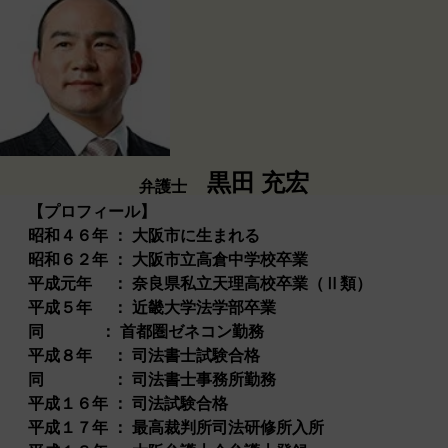
黒田 充宏
弁護士
【プロフィール】
昭和４６年 ： 大阪市に生まれる
昭和６２年 ： 大阪市立高倉中学校卒業
平成元年 ： 奈良県私立天理高校卒業（Ⅱ類）
平成５年 ： 近畿大学法学部卒業
同 ： 首都圏ゼネコン勤務
平成８年 ： 司法書士試験合格
同 ： 司法書士事務所勤務
平成１６年 ： 司法試験合格
平成１７年 ： 最高裁判所司法研修所入所