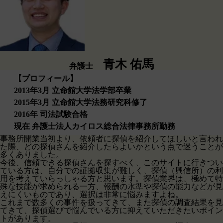
青木 佑馬
弁護士
【プロフィール】
2013年3月 立命館大学法学部卒業
2015年3月 立命館大学法務研究科修了
2016年 司法試験合格
現在 弁護士法人カイロス総合法律事務所勤務
事務所開業当初より、依頼者に探偵を紹介してほしいと言われ
た際、どの探偵さんを紹介したらよいかという点で迷うことが
多くありました。
今後、信頼できる探偵さんを探すべく、このサイトに行きつい
ている方は、自分での証拠収集が難しく、探偵（興信所）の利
用を考えていらっしゃる方と思います。探偵業界は、極めて特
殊な技能が求められる一方、報酬の水準や探偵の能力などが見
えにくいものであり、選択は非常に悩みますよね。
これまで数多くの事件を扱ってきて、また探偵の調査結果を見
てきて、探偵選びで悩んでいる方に抑えていただきたいポイン
トがあります。