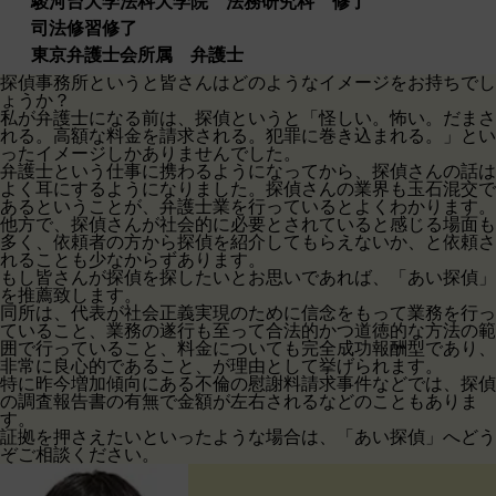
駿河台大学法科大学院 法務研究科 修了
司法修習修了
東京弁護士会所属 弁護士
探偵事務所というと皆さんはどのようなイメージをお持ちでし
ょうか？
私が弁護士になる前は、探偵というと「怪しい。怖い。だまさ
れる。高額な料金を請求される。犯罪に巻き込まれる。」とい
ったイメージしかありませんでした。
弁護士という仕事に携わるようになってから、探偵さんの話は
よく耳にするようになりました。探偵さんの業界も玉石混交で
あるということが、弁護士業を行っているとよくわかります。
他方で、探偵さんが社会的に必要とされていると感じる場面も
多く、依頼者の方から探偵を紹介してもらえないか、と依頼さ
れることも少なからずあります。
もし皆さんが探偵を探したいとお思いであれば、「あい探偵」
を推薦致します。
同所は、代表が社会正義実現のために信念をもって業務を行っ
ていること、業務の遂行も至って合法的かつ道徳的な方法の範
囲で行っていること、料金についても完全成功報酬型であり、
非常に良心的であること、が理由として挙げられます。
特に昨今増加傾向にある不倫の慰謝料請求事件などでは、探偵
の調査報告書の有無で金額が左右されるなどのこともありま
す。
証拠を押さえたいといったような場合は、「あい探偵」へどう
ぞご相談ください。