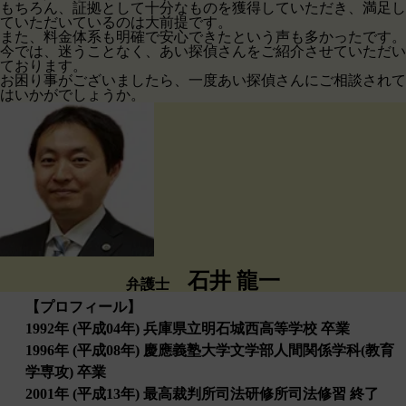
もちろん、証拠として十分なものを獲得していただき、満足し
ていただいているのは大前提です。
また、料金体系も明確で安心できたという声も多かったです。
今では、迷うことなく、あい探偵さんをご紹介させていただい
ております。
お困り事がございましたら、一度あい探偵さんにご相談されて
はいかがでしょうか。
石井 龍一
弁護士
【プロフィール】
1992年 (平成04年) 兵庫県立明石城西高等学校 卒業
1996年 (平成08年) 慶應義塾大学文学部人間関係学科(教育
学専攻) 卒業
2001年 (平成13年) 最高裁判所司法研修所司法修習 終了