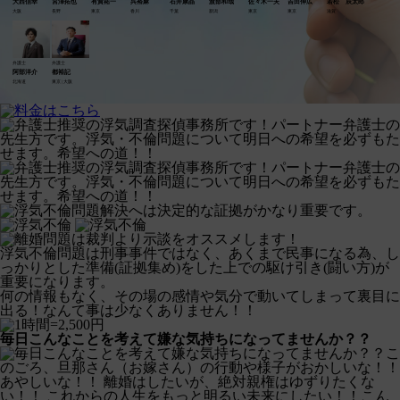
大西信幸
宮澤拓也
有賀祐一
呉裕麻
石井康晶
渡部和哉
佐々木一夫
吉田伸広
若松 辰太郎
大阪
長野
東京
香川
千葉
新潟
東京
東京
滋賀
弁護士
弁護士
阿部洋介
都裕記
北海道
東京 | 大阪
浮気不倫問題は刑事事件ではなく、あくまで民事になる為、し
っかりとした準備(証拠集め)をした上での駆け引き(闘い方)が
重要になります。
何の情報もなく、その場の感情や気分で動いてしまって裏目に
出る！なんて事は少なくありません！！
毎日こんなことを考えて
嫌な気持ち
になってませんか？？