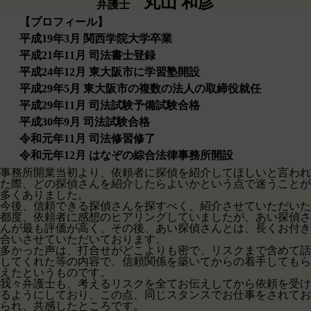
丸山 和彦
弁護士
【プロフィール】
平成19年3月 関西学院大学卒業
平成21年11月 司法書士登録
平成24年12月 東大阪市に学習塾開設
平成29年5月 東大阪市の複数の法人の取締役就任
平成29年11月 司法試験予備試験合格
平成30年9月 司法試験合格
令和元年11月 司法修習修了
令和元年12月 はなぞの綜合法律事務所開設
事務所開業当初より、依頼者に探偵を紹介してほしいと言われ
た際、どの探偵さんを紹介したらよいかという点で迷うことが
多くありました。
今後、信頼できる探偵さんを探すべく、紹介させていただいた
都度、依頼者に感想のヒアリングしていましたが、あい探偵さ
んが最も評価が高く、その後、あい探偵さんとは、長くお付き
合いさせていただいております。
多かった声は、打合せがどこよりも密で、リスクまで含めて話
してくれた等の内容で、信頼関係を築いてからの着手してもら
えたというものです。
我々弁護士も、考えるリスクを全てお伝えしてから依頼を受け
るようにしており、この点、同じスタンスでお仕事をされてお
られ、共感したところです。