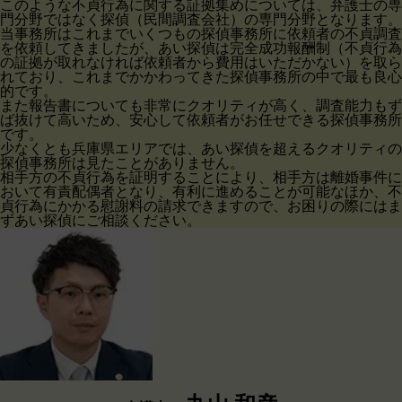
このような不貞行為に関する証拠集めについては、弁護士の専
門分野ではなく探偵（民間調査会社）の専門分野となります。
当事務所はこれまでいくつもの探偵事務所に依頼者の不貞調査
を依頼してきましたが、あい探偵は完全成功報酬制（不貞行為
の証拠が取れなければ依頼者から費用はいただかない）を取ら
れており、これまでかかわってきた探偵事務所の中で最も良心
的です。
また報告書についても非常にクオリティが高く、調査能力もず
ば抜けて高いため、安心して依頼者がお任せできる探偵事務所
です。
少なくとも兵庫県エリアでは、あい探偵を超えるクオリティの
探偵事務所は見たことがありません。
相手方の不貞行為を証明することにより、相手方は離婚事件に
おいて有責配偶者となり、有利に進めることが可能なほか、不
貞行為にかかる慰謝料の請求できますので、お困りの際にはま
ずあい探偵にご相談ください。