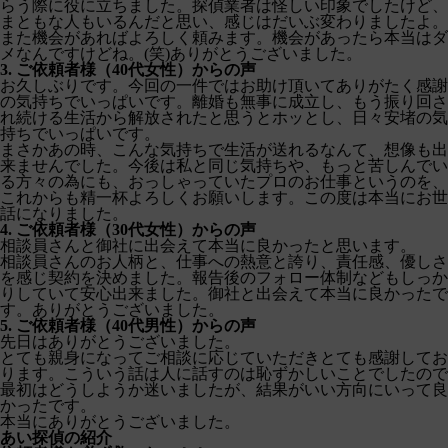
らう際に役に立ちました。探偵業者は怪しい印象でしたけど、
まともな人もいるんだと思い、感じはだいぶ変わりましたよ。
また機会があればよろしく頼みます。機会があったら本当はダ
メなんですけどね。(笑)ありがとうございました。
3. ご依頼者様（40代女性）からの声
お久しぶりです。今回の一件ではお助け頂いてありがたく感謝
の気持ちでいっぱいです。離婚も無事に成立し、もう振り回さ
れ続ける生活から解放されたと思うとホッとし、日々安堵の気
持ちでいっぱいです。
まさかあの時、こんな気持ちで生活が送れるなんて、想像も出
来ませんでした。今後は私と同じ気持ちや、もっと苦しんでい
る方々の為にも、おっしゃっていたプロのお仕事というのを、
これからも精一杯よろしくお願いします。この度は本当にお世
話になりました。
4. ご依頼者様（30代女性）からの声
相談員さんと御社に出会えて本当に良かったと思います。
相談員さんのお人柄と、仕事への熱意と誇り、責任感、優しさ
を感じ契約を決めました。報告後のフォロー体制などもしっか
りしていて安心出来ました。御社と出会えて本当に良かったで
す。ありがとうございました。
5. ご依頼者様（40代男性）からの声
先日はありがとうございました。
とても親身になってご相談に応じていただきとても感謝してお
ります。こういう話は人に話すのは恥ずかしいことでしたので
最初はどうしようか迷いましたが、結果がいい方向にいって良
かったです。
本当にありがとうございました。
あい探偵の紹介