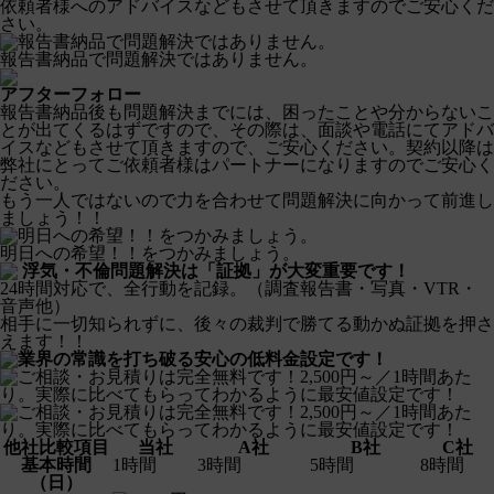
依頼者様へのアドバイスなどもさせて頂きますのでご安心くだ
さい。
報告書納品で問題解決ではありません。
アフターフォロー
報告書納品後も問題解決までには、困ったことや分からないこ
とが出てくるはずですので、その際は、面談や電話にてアドバ
イスなどもさせて頂きますので、ご安心ください。契約以降は
弊社にとってご依頼者様はパートナーになりますのでご安心く
ださい。
もう一人ではないので力を合わせて問題解決に向かって前進し
ましょう！！
明日への希望！！をつかみましょう。
浮気・不倫問題解決は「証拠」が大変重要です！
24時間対応で、全行動を記録。（調査報告書・写真・VTR・
音声他）
相手に一切知られずに、後々の裁判で勝てる動かぬ証拠を押さ
えます！！
安心の低料金設定です！
他社比較項目
当社
A社
B社
C社
基本時間
1時間
3時間
5時間
8時間
（日）