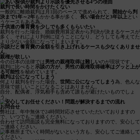
示談を優先させる4つの理由
裁判で
長い時間をかけたくない
一般的に離婚裁判は月1回のペースで進められて、
開始から判
決まで1年～2年
もかかる事が多く、
長い場合だと3年以上
とい
うケースもある為。
子供達の
養育費を少しでも多く
もらいたい
裁判を行った場合、婚姻費用算定表から判決が決まるケースが
多く、それにより判例に従うことになり、どうしても考えてた
より少ない金額になってしまいます。
示談だと養育費の金額を引き上げれるケースも少なくありませ
ん
。
親権
が欲しい
今の日本の法律では
男性の親権取得は難しい
のが現状です。
裁判に比べると
示談の方が、男性の親権取得確率はグッと上が
る可能性
を秘めています。
裁判は
公になってしまう
何より裁判を行った場合
、世間に公になってしまう
為、色んな
意味で嬉しいことになることはありません。
自分、配偶者、浮気相手も含めて誰もが避けたいものでしょ
う。
問題が解決するまでの流れ
お問合せ
弊社は、年中無休で24時間対応させていただいておりますの
で、いつでもご連絡ください。
合わせて訪問面談も完全無料になっておりますので、安心して
ご連絡ください。