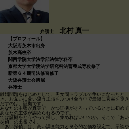
北村 真一
弁護士
【プロフィール】
大阪府茨木市出身
茨木高校卒
関西学院大学法学部法律学科卒
京都大学大学院法学研究科法曹養成専攻修了
新第６４期司法修習修了
大阪弁護士会所属
弁護士
離婚問題をはじめとして、男女間トラブルで争いになったと
き、お互いに食い違う主張をぶつけ合う中で最後に真実を導き
だすのは、証拠です。
あなたの主張が真実で、かつ証拠がそろっているときに初めて
あなたの主張が認められるのです。
では証拠をどうやって探し、集めればいいのか。そこで「あい
探偵」の出番です。
「あい探偵」は、高い調査能力と良心的な価格設定で、示談や