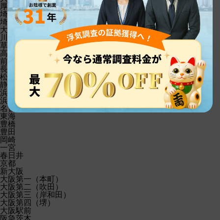
厚木
埼玉第一
埼玉第二（さいたま）
大宮
川越
草加
高崎
前橋
長野
松本
静岡
浜松
浜松駅前
名古屋
東海
豊橋
豊田
岡崎
一宮
春日井
京都
新大阪
大阪第一（本町）
大阪第二（吹田）
大阪第三（岸和田）
大阪第四（堺）
大阪駅前
阪急茨木