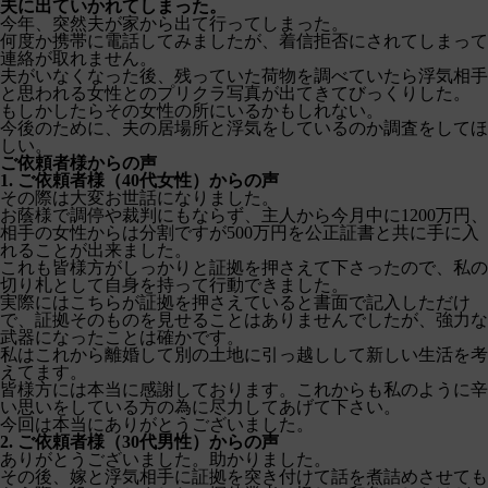
夫に出ていかれてしまった。
今年、突然夫が家から出て行ってしまった。
何度か携帯に電話してみましたが、着信拒否にされてしまって
連絡が取れません。
夫がいなくなった後、残っていた荷物を調べていたら浮気相手
と思われる女性とのプリクラ写真が出てきてびっくりした。
もしかしたらその女性の所にいるかもしれない。
今後のために、夫の居場所と浮気をしているのか調査をしてほ
しい。
ご依頼者様からの声
1. ご依頼者様（40代女性）からの声
その際は大変お世話になりました。
お蔭様で調停や裁判にもならず、主人から今月中に1200万円、
相手の女性からは分割ですが500万円を公正証書と共に手に入
れることが出来ました。
これも皆様方がしっかりと証拠を押さえて下さったので、私の
切り札として自身を持って行動できました。
実際にはこちらが証拠を押さえていると書面で記入しただけ
で、証拠そのものを見せることはありませんでしたが、強力な
武器になったことは確かです。
私はこれから離婚して別の土地に引っ越しして新しい生活を考
えてます。
皆様方には本当に感謝しております。これからも私のように辛
い思いをしている方の為に尽力してあげて下さい。
今回は本当にありがとうございました。
2. ご依頼者様（30代男性）からの声
ありがとうございました。助かりました。
その後、嫁と浮気相手に証拠を突き付けて話を煮詰めさせても