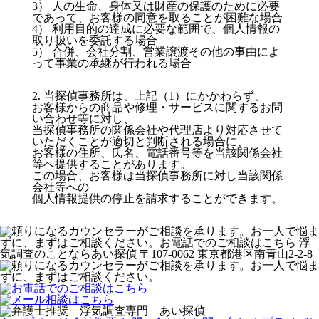
3） 人の生命、身体又は財産の保護のために必要
であって、お客様の同意を取ることが困難な場合
4） 利用目的の達成に必要な範囲で、個人情報の
取り扱いを委託する場合
5） 合併、会社分割、営業譲渡その他の事由によ
って事業の承継が行われる場合
2. 当探偵事務所は、上記（1）にかかわらず、
お客様からの商品や修理・サービスに関するお問
い合わせ等に対し、
当探偵事務所の関係会社や代理店より対応させて
いただくことが適切と判断される場合に、
お客様の住所、氏名、電話番号等を当該関係会社
等へ提供することがあります。
この場合、お客様は当探偵事務所に対し当該関係
会社等への
個人情報提供の停止を請求することができます。