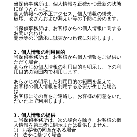
当探偵事務所は、個人情報を正確かつ最新の状態
に保つとともに、
個人情報への不正アクセス、個人情報の紛失、
破壊、改ざんおよび漏えい等の予防に努めます。
当探偵事務所は、お客様からの個人情報に関する
お問い合わせ、
開示等のご請求に誠実かつ迅速に対応します。
2．個人情報の利用目的
当探偵事務所は、お客様から個人情報をご提供い
ただく場合、
あらかじめ個人情報の利用目的を明示し、その利
用目的の範囲内で利用します。
あらかじめ明示した利用目的の範囲を超えて、
お客様の個人情報を利用する必要が生じた場合
は、
お客様にその旨をご連絡し、お客様の同意をいた
だいた上で利用します。
3．個人情報の提供
1. 当探偵事務所は、次の場合を除き、お客様の個
人情報を第三者に開示または提供しません。
1） お客様の同意がある場合
2） 法令に基づく場合